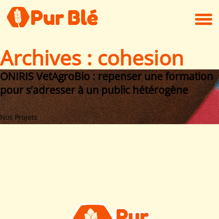
Archives : cohesion
ONIRIS VetAgroBio : repenser une formation
pour s’adresser à un public hétérogène
Nos Projets